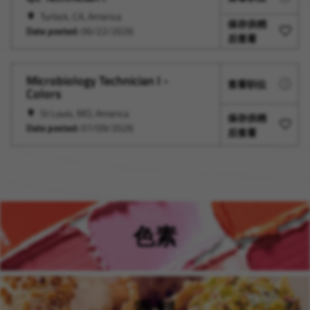
Turlock, CA, America
保存供稍
Date posted:
06/22/2026
后查看
Microbiology Technician I -
查看职位
Colors
St Louis, MO, America
保存供稍
Date posted:
07/09/2026
后查看
色素