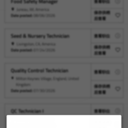
Food Safety Manager
查看职位
Juneau, WI, America
保存供稍
Date posted:
08/06/2026
后查看
Seed & Nursery Technician
查看职位
Livingston, CA, America
保存供稍
Date posted:
07/24/2026
后查看
Quality Control Technician
查看职位
Milton Keynes Village, England, United
Kingdom
保存供稍
Date posted:
07/30/2026
后查看
QC Technician I
查看职位
St Louis, MO, America
保存供稍
Date posted:
07/17/2026