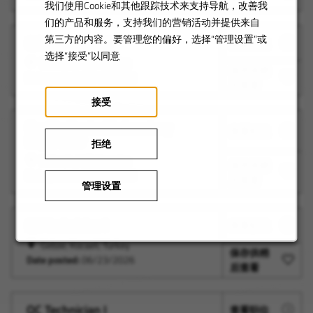
后查看
我们使用Cookie和其他跟踪技术来支持导航，改善我
们的产品和服务，支持我们的营销活动并提供来自
第三方的内容。要管理您的偏好，选择“管理设置”或
QC Technician II
查看职位
选择“接受”以同意
St Louis, MO, America
保存供稍
Date posted:
07/13/2026
后查看
接受
Quality Control Laboratory
查看职位
Supervisor
拒绝
St Louis, MO, America
保存供稍
Date posted:
07/13/2026
后查看
管理设置
QC Technician I
查看职位
Gebze, Kocaeli, Turkey
保存供稍
Date posted:
06/23/2026
后查看
QC Technician I
查看职位